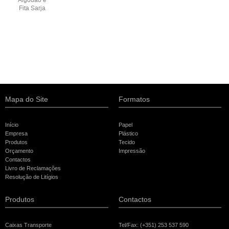
Fita Sarja
Mapa do Site
Formatos
Início
Papel
Empresa
Plástico
Produtos
Tecido
Orçamento
Impressão
Contactos
Livro de Reclamações
Resolução de Litígios
Produtos
Contactos
Caixas Transporte
Tel/Fax: (+351) 253 537 590