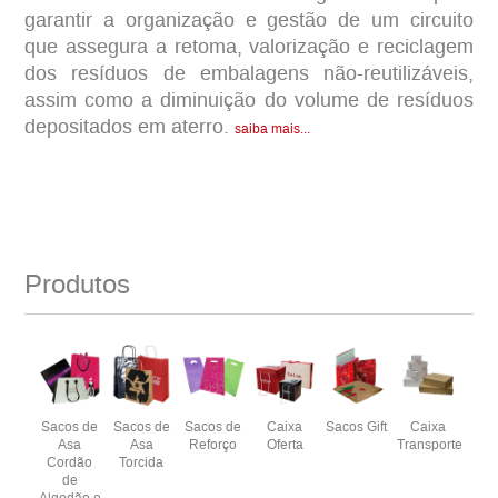
garantir a organização e gestão de um circuito
que assegura a retoma, valorização e reciclagem
dos resíduos de embalagens não-reutilizáveis,
assim como a diminuição do volume de resíduos
depositados em aterro.
saiba mais...
Produtos
Sacos de
Sacos de
Sacos de
Caixa
Sacos Gift
Caixa
Asa
Asa
Reforço
Oferta
Transporte
Cordão
Torcida
de
Algodão e